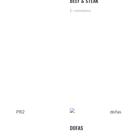
BEEF & STEAK
E-commerce
DOFAS