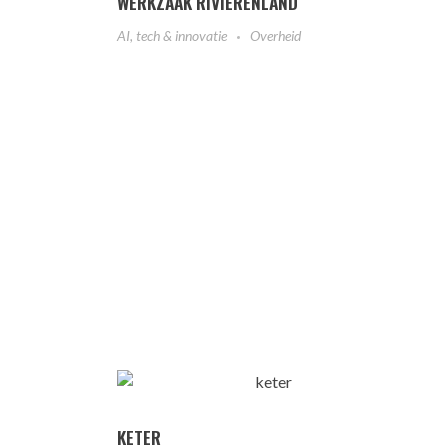
WERKZAAK RIVIERENLAND
AI, tech & innovatie
Overheid
KETER