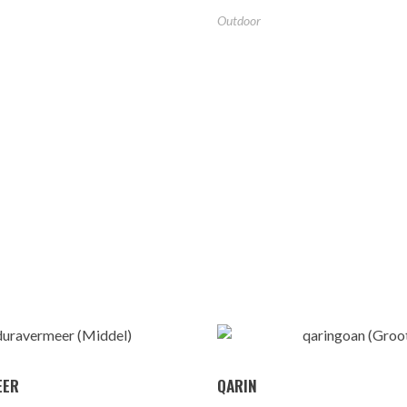
Outdoor
EER
QARIN